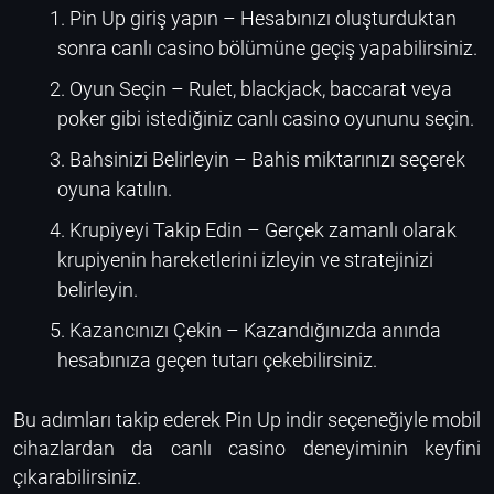
Pin Up giriş yapın – Hesabınızı oluşturduktan
sonra canlı casino bölümüne geçiş yapabilirsiniz.
Oyun Seçin – Rulet, blackjack, baccarat veya
poker gibi istediğiniz canlı casino oyununu seçin.
Bahsinizi Belirleyin – Bahis miktarınızı seçerek
oyuna katılın.
Krupiyeyi Takip Edin – Gerçek zamanlı olarak
krupiyenin hareketlerini izleyin ve stratejinizi
belirleyin.
Kazancınızı Çekin – Kazandığınızda anında
hesabınıza geçen tutarı çekebilirsiniz.
Bu adımları takip ederek Pin Up indir seçeneğiyle mobil
cihazlardan da canlı casino deneyiminin keyfini
çıkarabilirsiniz.