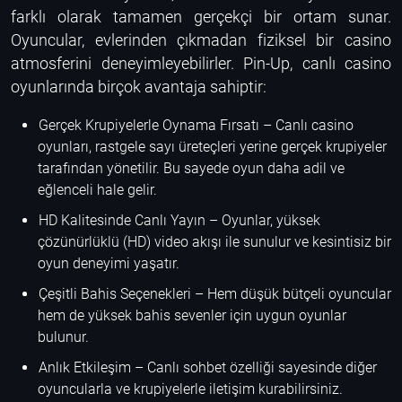
farklı olarak tamamen gerçekçi bir ortam sunar.
Oyuncular, evlerinden çıkmadan fiziksel bir casino
atmosferini deneyimleyebilirler. Pin-Up, canlı casino
oyunlarında birçok avantaja sahiptir:
Gerçek Krupiyelerle Oynama Fırsatı – Canlı casino
oyunları, rastgele sayı üreteçleri yerine gerçek krupiyeler
tarafından yönetilir. Bu sayede oyun daha adil ve
eğlenceli hale gelir.
HD Kalitesinde Canlı Yayın – Oyunlar, yüksek
çözünürlüklü (HD) video akışı ile sunulur ve kesintisiz bir
oyun deneyimi yaşatır.
Çeşitli Bahis Seçenekleri – Hem düşük bütçeli oyuncular
hem de yüksek bahis sevenler için uygun oyunlar
bulunur.
Anlık Etkileşim – Canlı sohbet özelliği sayesinde diğer
oyuncularla ve krupiyelerle iletişim kurabilirsiniz.