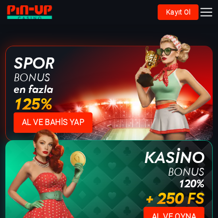
Kayıt Ol
SPOR
BONUS
en fazla
125%
AL VE BAHİS YAP
KASİNO
BONUS
120%
+ 250 FS
AL VE OYNA